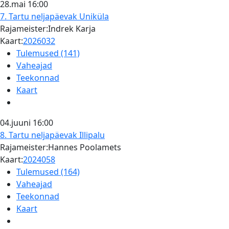
28.mai
16:00
7. Tartu neljapäevak
Uniküla
Rajameister:Indrek Karja
Kaart:
2026032
Tulemused (141)
Vaheajad
Teekonnad
Kaart
04.juuni
16:00
8. Tartu neljapäevak
Illipalu
Rajameister:Hannes Poolamets
Kaart:
2024058
Tulemused (164)
Vaheajad
Teekonnad
Kaart