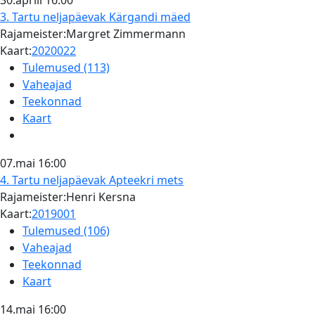
30.aprill
16:00
3. Tartu neljapäevak
Kärgandi mäed
Rajameister:Margret Zimmermann
Kaart:
2020022
Tulemused (113)
Vaheajad
Teekonnad
Kaart
07.mai
16:00
4. Tartu neljapäevak
Apteekri mets
Rajameister:Henri Kersna
Kaart:
2019001
Tulemused (106)
Vaheajad
Teekonnad
Kaart
14.mai
16:00