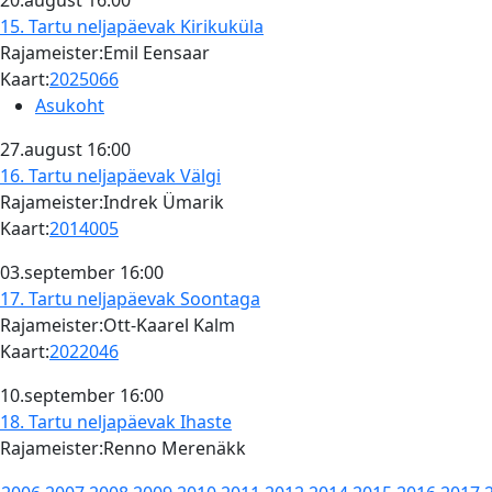
20.august
16:00
15. Tartu neljapäevak
Kirikuküla
Rajameister:Emil Eensaar
Kaart:
2025066
Asukoht
27.august
16:00
16. Tartu neljapäevak
Välgi
Rajameister:Indrek Ümarik
Kaart:
2014005
03.september
16:00
17. Tartu neljapäevak
Soontaga
Rajameister:Ott-Kaarel Kalm
Kaart:
2022046
10.september
16:00
18. Tartu neljapäevak
Ihaste
Rajameister:Renno Merenäkk