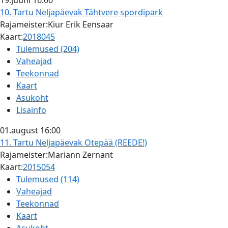
19.juuni
16:00
10. Tartu Neljapäevak
Tähtvere spordipark
Rajameister:Kiur Erik Eensaar
Kaart:
2018045
Tulemused (204)
Vaheajad
Teekonnad
Kaart
Asukoht
Lisainfo
01.august
16:00
11. Tartu Neljapäevak
Otepää (REEDE!)
Rajameister:Mariann Zernant
Kaart:
2015054
Tulemused (114)
Vaheajad
Teekonnad
Kaart