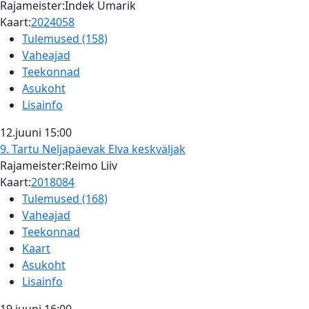
Rajameister:Indek Ümarik
Kaart:
2024058
Tulemused (158)
Vaheajad
Teekonnad
Asukoht
Lisainfo
12.juuni
15:00
9. Tartu Neljapäevak
Elva keskväljak
Rajameister:Reimo Liiv
Kaart:
2018084
Tulemused (168)
Vaheajad
Teekonnad
Kaart
Asukoht
Lisainfo