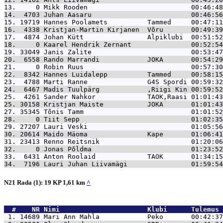
13.     0 
Mikk Rooden                          00:46:48
14.  4703 
Juhan Aasaru                         00:46:56
15. 19719 
Hannes Poolamets          Tammed     00:47:11
16.  4338 
Kristjan-Martin Kirjanen  Võru       00:49:39
17.  4874 
Johan Kütt                Alpiklubi  00:51:52
18.     0 
Kaarel Hendrik Zernant               00:52:54
19. 33049 
Janis Zalite                         00:53:47
20.  6558 
Rando Marrandi            JOKA       00:54:29
21.     0 
Robin Ruus                           00:57:30
22.  8342 
Hannes Luidalepp          Tammed     00:58:15
23.  4788 
Marti Ranne               G4S Spordi 00:59:32
24.  6467 
Madis Tuulpärg            ,Riigi Kin 00:59:52
25.  4261 
Sander Nahkor             TAOK,Raasi 01:01:43
25. 30158 
Kristjan Maiste           JOKA       01:01:43
27. 35345 
Tõnis Tamm                           01:01:52
28.     0 
Tiit Sepp                            01:02:35
29. 27207 
Lauri Veski                          01:05:56
30. 20614 
Maido Mäoma               Kape       01:06:41
31. 23413 
Renno Reitsnik                       01:20:06
32.     0 
Jonas Põldma                         01:23:52
33.  6431 
Anton Roolaid             TAOK       01:34:15
34.  7196 
Lauri Juhan Liivamägi                01:59:54
N21 Rada (1): 19 KP 1,61 km
^
  #    NR 
Nimi                      Klubi      Tulemus 
 1. 14689 
Mari Ann Mahla            Peko       00:42:37