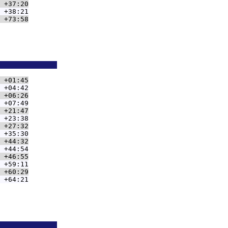
 +37:20
 +38:21
 +73:58
              
 +01:45
 +04:42
 +06:26
 +07:49
 +21:47
 +23:38
 +27:32
 +35:30
 +44:32
 +44:54
 +46:55
 +59:11
 +60:29
 +64:21
              