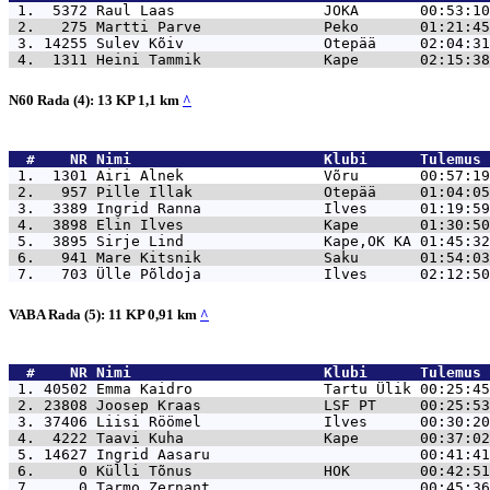
 1.  5372 
Raul Laas                 JOKA       00:53:10
 2.   275 
Martti Parve              Peko       01:21:45
 3. 14255 
Sulev Kõiv                Otepää     02:04:31
 4.  1311 
Heini Tammik              Kape       02:15:38
N60 Rada (4): 13 KP 1,1 km
^
  #    NR 
Nimi                      Klubi      Tulemus 
 1.  1301 
Airi Alnek                Võru       00:57:19
 2.   957 
Pille Illak               Otepää     01:04:05
 3.  3389 
Ingrid Ranna              Ilves      01:19:59
 4.  3898 
Elin Ilves                Kape       01:30:50
 5.  3895 
Sirje Lind                Kape,OK KA 01:45:32
 6.   941 
Mare Kitsnik              Saku       01:54:03
 7.   703 
Ülle Põldoja              Ilves      02:12:50
VABA Rada (5): 11 KP 0,91 km
^
  #    NR 
Nimi                      Klubi      Tulemus 
 1. 40502 
Emma Kaidro               Tartu Ülik 00:25:45
 2. 23808 
Joosep Kraas              LSF PT     00:25:53
 3. 37406 
Liisi Röömel              Ilves      00:30:20
 4.  4222 
Taavi Kuha                Kape       00:37:02
 5. 14627 
Ingrid Aasaru                        00:41:41
 6.     0 
Külli Tõnus               HOK        00:42:51
 7.     0 
Tarmo Zernant                        00:45:36