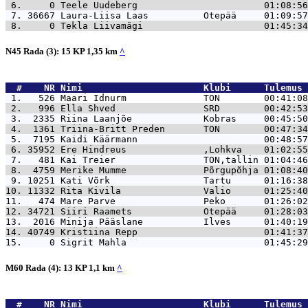
 6.     0 
Teele Uudeberg                       01:08:56
 7. 36667 
Laura-Liisa Laas          Otepää     01:09:57
 8.     0 
Tekla Liivamägi                      01:45:34
N45 Rada (3): 15 KP 1,35 km
^
  #    NR 
Nimi                      Klubi      Tulemus 
 1.   526 
Maari Idnurm              TON        00:41:08
 2.   996 
Ella Shved                SRD        00:42:53
 3.  2335 
Riina Laanjõe             Kobras     00:45:50
 4.  1361 
Triina-Britt Preden       TON        00:47:34
 5.  7195 
Kaidi Käärmann                       00:48:57
 6. 35952 
Ere Hindreus              ,Lohkva    01:02:55
 7.   481 
Kai Treier                TON,tallin 01:04:46
 8.  4759 
Merike Mumme              Põrgupõhja 01:08:40
 9. 10251 
Kati Võrk                 Tartu      01:16:38
10. 11332 
Rita Kivila               Valio      01:25:40
11.   474 
Mare Parve                Peko       01:26:02
12. 34721 
Siiri Raamets             Otepää     01:28:03
13.  2016 
Minija Pääslane           Ilves      01:40:19
14. 40749 
Kristiina Repp                       01:41:37
15.     0 
Sigrit Mahla                         01:45:29
M60 Rada (4): 13 KP 1,1 km
^
  #    NR 
Nimi                      Klubi      Tulemus 