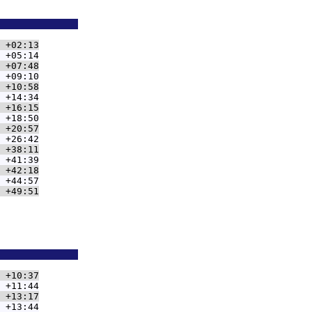
              
 +02:13
 +05:14
 +07:48
 +09:10
 +10:58
 +14:34
 +16:15
 +18:50
 +20:57
 +26:42
 +38:11
 +41:39
 +42:18
 +44:57
 +49:51
              
 +10:37
 +11:44
 +13:17
 +13:44