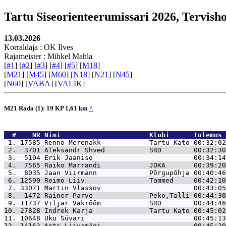
Tartu Siseorienteerumissari 2026, Tervish
13.03.2026
Korraldaja : OK Ilves
Rajameister : Mihkel Mahla
[
#1
] [
#2
] [
#3
] [
#4
] [
#5
] [
M18
]
[
M21
] [
M45
] [
M60
] [
N18
] [
N21
] [
N45
]
[
N60
] [
VABA
] [
VALIK
]
M21 Rada (1): 19 KP 1,61 km
^
  #    NR 
Nimi                      Klubi      Tulemus 
 1. 17585 
Renno Merenäkk            Tartu Kato 00:32:02
 2.  3701 
Aleksandr Shved           SRD        00:32:30
 3.  5104 
Erik Jaaniso                         00:34:14
 4.  7565 
Raiko Marrandi            JOKA       00:39:20
 5.  8035 
Jaan Viirmann             Põrgupõhja 00:40:46
 6. 12590 
Reimo Liiv                Tammed     00:42:10
 7. 33071 
Martin Vlassov                       00:43:05
 8.  1472 
Rainer Parve              Peko,Talli 00:44:30
 9. 11737 
Viljar Vakrõõm            SRD        00:44:46
10. 27828 
Indrek Karja              Tartu Kato 00:45:02
11. 10648 
Uku Süvari                           00:45:13
12. 14162 
Ants Liivamägi                       00:45:20