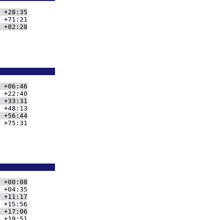
 +28:35
 +71:21
 +82:28
              
 +06:46
 +22:40
 +33:31
 +48:13
 +56:44
 +75:31
              
 +00:08
 +04:35
 +11:17
 +15:56
 +17:06
 +19:51