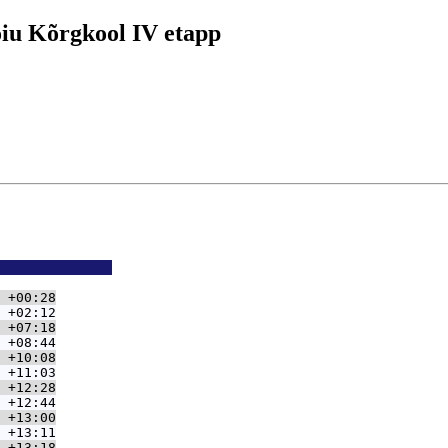
oiu Kõrgkool IV etapp
              
 +00:28
 +02:12
 +07:18
 +08:44
 +10:08
 +11:03
 +12:28
 +12:44
 +13:00
 +13:11
 +13:18