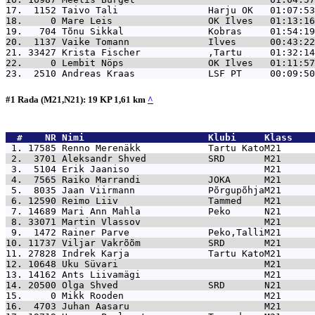
17.  1152 
Taivo Tali                Harju OK   01:07:53
18.     0 
Mare Leis                 OK Ilves   01:13:16
19.   704 
Tõnu Sikkal               Kobras     01:54:19
20.  1137 
Vaike Tomann              Ilves      00:43:22
21. 33427 
Krista Fischer            ,Tartu     01:32:14
22.     0 
Lembit Nöps               OK Ilves   01:11:57
23.  2510 
Andreas Kraas             LSF PT     00:09:50
#1 Rada (M21,N21): 19 KP 1,61 km
^
  #    NR 
Nimi                      Klubi     Klass    
 1. 17585 
Renno Merenäkk            Tartu KatoM21      
 2.  3701 
Aleksandr Shved           SRD       M21      
 3.  5104 
Erik Jaaniso                        M21      
 4.  7565 
Raiko Marrandi            JOKA      M21      
 5.  8035 
Jaan Viirmann             PõrgupõhjaM21      
 6. 12590 
Reimo Liiv                Tammed    M21      
 7. 14689 
Mari Ann Mahla            Peko      N21      
 8. 33071 
Martin Vlassov                      M21      
 9.  1472 
Rainer Parve              Peko,TalliM21      
10. 11737 
Viljar Vakrõõm            SRD       M21      
11. 27828 
Indrek Karja              Tartu KatoM21      
12. 10648 
Uku Süvari                          M21      
13. 14162 
Ants Liivamägi                      M21      
14. 20500 
Olga Shved                SRD       N21      
15.     0 
Mikk Rooden                         M21      
16.  4703 
Juhan Aasaru                        M21      