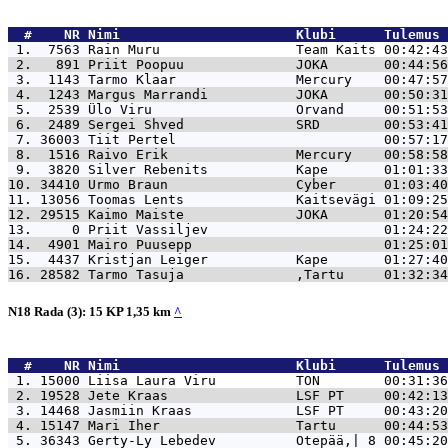
  #    NR 
Nimi                      Klubi      Tulemus 
 1.  7563 
Rain Muru                 Team Kaits 00:42:43
 2.   891 
Priit Poopuu              JOKA       00:44:56
 3.  1143 
Tarmo Klaar               Mercury    00:47:57
 4.  1243 
Margus Marrandi           JOKA       00:50:31
 5.  2539 
Ülo Viru                  Orvand     00:51:53
 6.  2489 
Sergei Shved              SRD        00:53:41
 7. 36003 
Tiit Pertel                          00:57:17
 8.  1516 
Raivo Erik                Mercury    00:58:58
 9.  3820 
Silver Rebenits           Kape       01:01:33
10. 34410 
Urmo Braun                Cyber      01:03:40
11. 13056 
Toomas Lents              Kaitsevägi 01:09:25
12. 29515 
Kaimo Maiste              JOKA       01:20:54
13.     0 
Priit Vassiljev                      01:24:22
14.  4901 
Mairo Puusepp                        01:25:01
15.  4437 
Kristjan Leiger           Kape       01:27:40
16. 28582 
Tarmo Tasuja              ,Tartu     01:32:34
N18 Rada (3): 15 KP 1,35 km
^
  #    NR 
Nimi                      Klubi      Tulemus 
 1. 15000 
Liisa Laura Viru          TON        00:31:36
 2. 19528 
Jete Kraas                LSF PT     00:42:13
 3. 14468 
Jasmiin Kraas             LSF PT     00:43:20
 4. 15147 
Mari Iher                 Tartu      00:44:53
 5. 36343 
Gerty-Ly Lebedev          Otepää,| 8 00:45:20