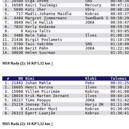
 2. 20500 
Olga Shved                SRD        00:46:34
 3. 16589 
Kairi Tuulmägi            Mercury    00:47:11
 4.  5690 
Kati Iher                 Võru       00:48:20
 5.   717 
Madli-Johanna Maidla      Kobras     00:49:37
 6.  4484 
Margret Zimmermann        Swedbank S 00:58:29
 7.  3049 
Helle Hallik              JOKA       00:59:47
 8.  7832 
Kerly Kodasma                        00:59:50
 9.     0 
Kaisa Talts                          01:03:05
10.  3488 
Nele Taba                 Ilves      01:08:34
11. 21436 
Birgit Poolamets                     01:10:29
12.  3700 
Tais Vakrõõm              SRD        01:10:49
13. 30148 
Berit Pähn                JOKA       01:22:36
14. 38030 
Helen Suurman                        01:35:32
M18 Rada (2): 16 KP 1,32 km
^
  #    NR 
Nimi                      Klubi      Tulemus 
 1. 21442 
Juhan Mahla               Peko       00:31:25
 2. 16605 
Henri Kersna              Ilves      00:38:23
 3. 15088 
Villem Piirimäe           Kobras     00:41:08
 4. 18019 
Erik Marten Zernant       Ilves      00:44:24
 5. 18217 
Timo Poopuu               JOKA       00:51:42
 6. 25219 
Joosep Tali               Harju OK   01:11:04
 7.     0 
Alexander Must            Kobras     01:30:05
 8. 26323 
Egert Laanjõe             Kobras     01:30:41
M45 Rada (2): 16 KP 1,32 km
^