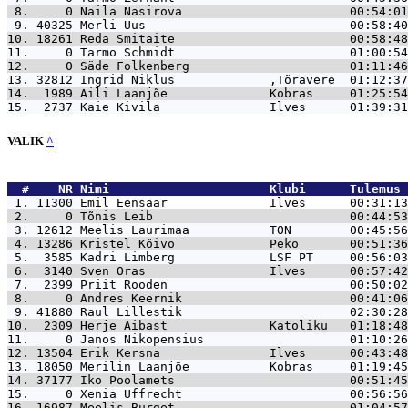
 8.     0 
Naila Nasirova                       00:54:01
 9. 40325 
Merli Uus                            00:58:40
10. 18261 
Reda Smitaite                        00:58:48
11.     0 
Tarmo Schmidt                        01:00:54
12.     0 
Säde Folkenberg                      01:11:46
13. 32812 
Ingrid Niklus             ,Tõravere  01:12:37
14.  1989 
Aili Laanjõe              Kobras     01:25:54
15.  2737 
Kaie Kivila               Ilves      01:39:31
VALIK
^
  #    NR 
Nimi                      Klubi      Tulemus 
 1. 11300 
Emil Eensaar              Ilves      00:31:13
 2.     0 
Tõnis Leib                           00:44:53
 3. 12612 
Meelis Laurimaa           TON        00:45:56
 4. 13286 
Kristel Kõivo             Peko       00:51:36
 5.  3585 
Kadri Limberg             LSF PT     00:56:03
 6.  3140 
Sven Oras                 Ilves      00:57:42
 7.  2399 
Priit Rooden                         00:50:02
 8.     0 
Andres Keernik                       00:41:06
 9. 41880 
Raul Lillestik                       02:30:28
10.  2309 
Herje Aibast              Katoliku   01:18:48
11.     0 
Janos Nikopensius                    01:10:26
12. 13504 
Erik Kersna               Ilves      00:43:48
13. 18050 
Merilin Laanjõe           Kobras     01:19:45
14. 37177 
Iko Poolamets                        00:51:45
15.     0 
Xenia Uffrecht                       00:56:56
16. 16987 
Meelis Burget                        01:04:57